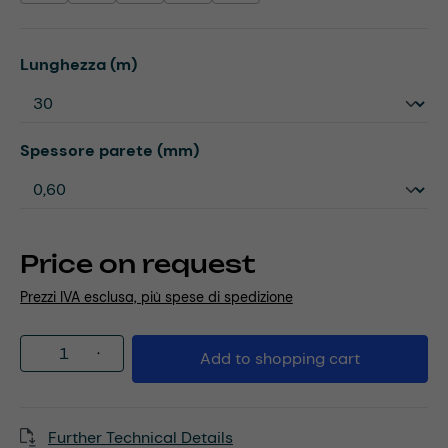
Select
Lunghezza (m)
Select
Spessore parete (mm)
Price on request
Prezzi IVA esclusa, più spese di spedizione
Product Quantity: Enter the desired amou
Add to shopping cart
Further Technical Details