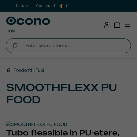
Notizie
Carriera
Vai al contenuto principale
IT
Shopping 
Prodotti
Tubi
SMOOTHFLEXX PU
FOOD
Tubo flessible in PU-etere,