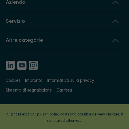
Azienda
Servizio
Altre categorie
Cookies
Impronta
Informativa sulla privacy
Sistema di segnalazione
Carriera
All prices excl. VAT plus
shipping costs
and possible delivery charges, if
not stated otherwise.