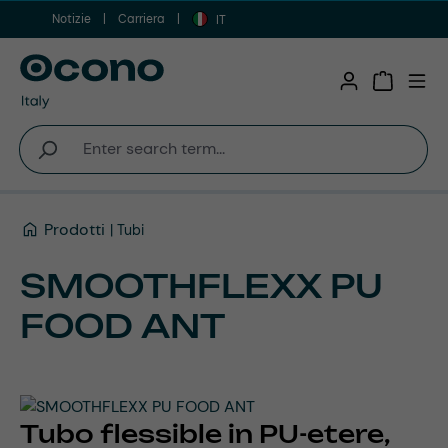
Notizie
Carriera
Vai al contenuto principale
IT
Shopping 
Prodotti
Tubi
SMOOTHFLEXX PU
FOOD ANT
Tubo flessible in PU-etere,