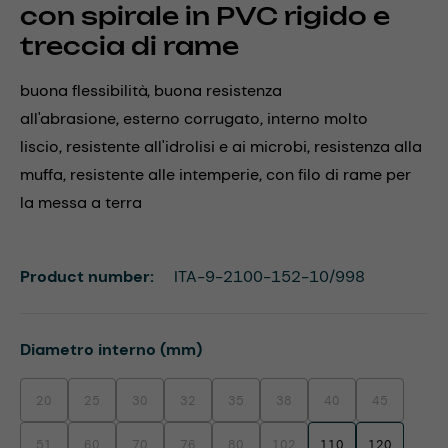
con spirale in PVC rigido e
treccia di rame
buona flessibilità, buona resistenza
all'abrasione, esterno corrugato, interno molto
liscio, resistente all'idrolisi e ai microbi, resistenza alla
muffa, resistente alle intemperie, con filo di rame per
la messa a terra
Product number:
ITA-9-2100-152-10/998
Select
Diametro interno (mm)
20
25
30
32
35
38
40
45
(This option is currently unavailable.)
(This option is currently unavailable.)
(This option is currently unavailable.)
(This option is currently unavailable.)
(This option is currently unavailable.)
(This option is currently unavaila
(This option is currentl
(This option i
51
60
70
76
80
102
110
120