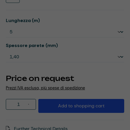
Select
Lunghezza (m)
Select
Spessore parete (mm)
Price on request
Prezzi IVA esclusa, più spese di spedizione
Product Quantity: Enter the desired amou
Add to shopping cart
Further Technical Details