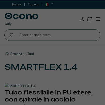
Notizie
Carriera
Vai al contenuto principale
IT
Shopping 
Prodotti
Tubi
SMARTFLEX 1.4
Tubo flessibile in PU etere,
con spirale in acciaio