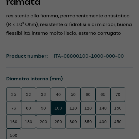
ramata
resistente alla fiamma, permanentemente antistatico
(R < 10⁹ Ohm), resistente all'idrolisi e ai microbi, buona
flessibilità, interno molto liscio, esterno corrugato
Product number:
ITA-08800100-1000-000-00
Select
Diametro interno (mm)
25
32
38
40
50
60
65
70
76
80
90
100
110
120
140
150
160
180
200
250
300
350
400
450
500