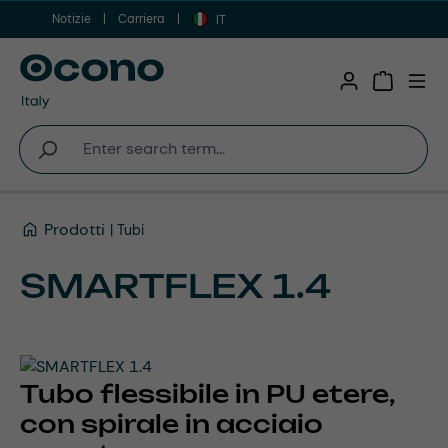
Notizie
Carriera
Vai al contenuto principale
IT
Shopping 
Prodotti
Tubi
SMARTFLEX 1.4
Tubo flessibile in PU etere,
con spirale in acciaio