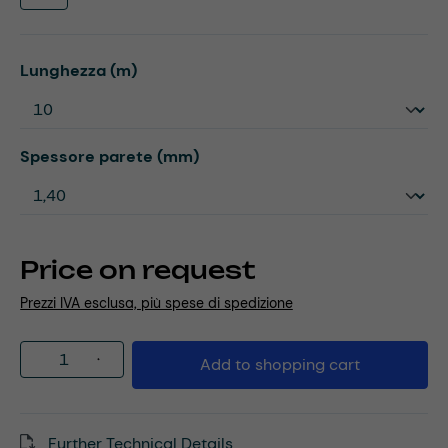
Select
Lunghezza (m)
Select
Spessore parete (mm)
Price on request
Prezzi IVA esclusa, più spese di spedizione
Product Quantity: Enter the desired amou
Add to shopping cart
Further Technical Details