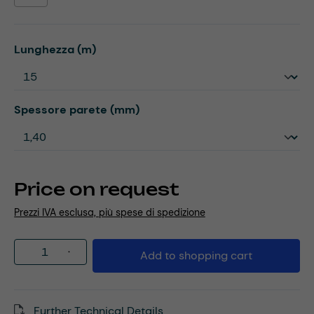
Select
Lunghezza (m)
Select
Spessore parete (mm)
Price on request
Prezzi IVA esclusa, più spese di spedizione
Product Quantity: Enter the desired amou
Add to shopping cart
Further Technical Details