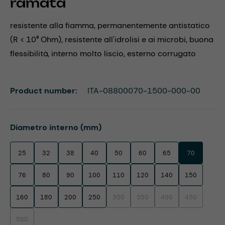
ramata
resistente alla fiamma, permanentemente antistatico
(R < 10⁹ Ohm), resistente all'idrolisi e ai microbi, buona
flessibilità, interno molto liscio, esterno corrugato
Product number:
ITA-08800070-1500-000-00
Select
Diametro interno (mm)
25
32
38
40
50
60
65
70
76
80
90
100
110
120
140
150
160
180
200
250
300
350
400
450
(This option is currently unavailable.)
(This option is currently unavaila
(This option is currentl
(This option i
500
(This option is currently unavailable.)