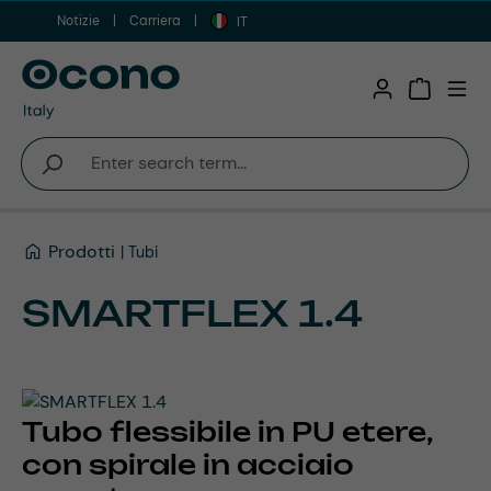
Notizie
Carriera
Vai al contenuto principale
IT
Shopping 
Prodotti
Tubi
SMARTFLEX 1.4
Tubo flessibile in PU etere,
con spirale in acciaio