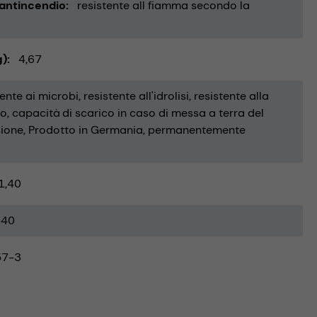
 antincendio
resistente all fiamma secondo la
g)
4,67
tente ai microbi
resistente all'idrolisi
resistente alla
io
capacità di scarico in caso di messa a terra del
sione
Prodotto in Germania
permanentemente
1,40
-40
57-3