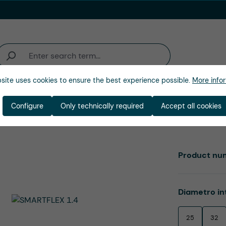
site uses cookies to ensure the best experience possible.
More infor
ienda
Configure
Only technically required
Accept all cookies
Product nu
Select
Diametro in
25
32