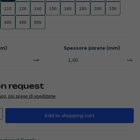
110
120
140
150
160
180
200
250
400
450
500
Select
(m)
Spessore parete (mm)
on request
usa, più spese di spedizione
Quantity: Enter the desired amount or u
Add to shopping cart