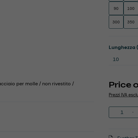
90
100
300
350
Select
Lunghezza 
Price 
acciaio per molle / non rivestito /
Prezzi IVA escl
Product 