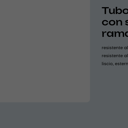
Tubo 
con 
ram
resistente 
resistente al
liscio, este