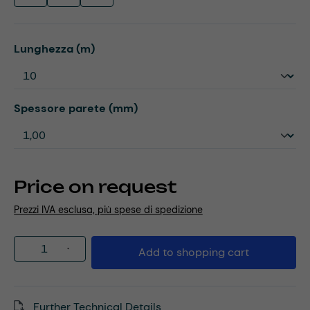
Select
Lunghezza (m)
Select
Spessore parete (mm)
Price on request
Prezzi IVA esclusa, più spese di spedizione
Product Quantity: Enter the desired amou
Add to shopping cart
Further Technical Details