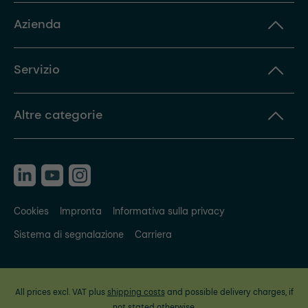
Azienda
Servizio
Altre categorie
Cookies
Impronta
Informativa sulla privacy
Sistema di segnalazione
Carriera
All prices excl. VAT plus
shipping costs
and possible delivery charges, if
not stated otherwise.