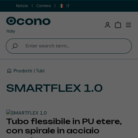
Notizie
Carriera
Vai al contenuto principale
IT
Shopping 
Prodotti
Tubi
SMARTFLEX 1.0
Tubo flessibile in PU etere,
con spirale in acciaio