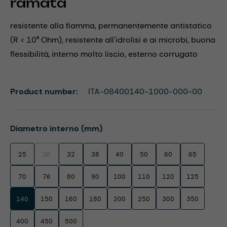
ramata
resistente alla fiamma, permanentemente antistatico
(R < 10⁹ Ohm), resistente all'idrolisi e ai microbi, buona
flessibilità, interno molto liscio, esterno corrugato
Product number:
ITA-08400140-1000-000-00
Select
Diametro interno (mm)
25
30
32
38
40
50
60
65
(This option is currently unavailable.)
70
76
80
90
100
110
120
125
140
150
160
180
200
250
300
350
400
450
500