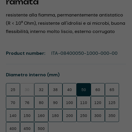
ramata
resistente alla fiamma, permanentemente antistatico
(R < 10⁹ Ohm), resistente all'idrolisi e ai microbi, buona
flessibilità, interno molto liscio, esterno corrugato
Product number:
ITA-08400050-1000-000-00
Select
Diametro interno (mm)
25
30
32
38
40
50
60
65
(This option is currently unavailable.)
70
76
80
90
100
110
120
125
140
150
160
180
200
250
300
350
400
450
500