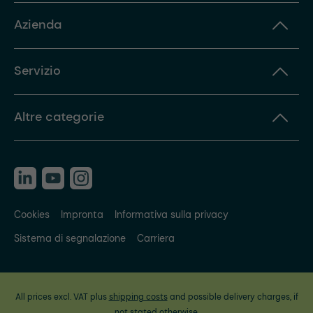
Azienda
Servizio
Altre categorie
Cookies
Impronta
Informativa sulla privacy
Sistema di segnalazione
Carriera
All prices excl. VAT plus
shipping costs
and possible delivery charges, if
not stated otherwise.