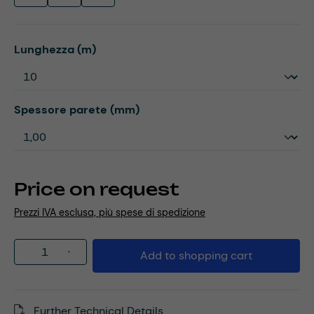
Select
Lunghezza (m)
Select
Spessore parete (mm)
Price on request
Prezzi IVA esclusa, più spese di spedizione
Product Quantity: Enter the desired amou
Add to shopping cart
Further Technical Details