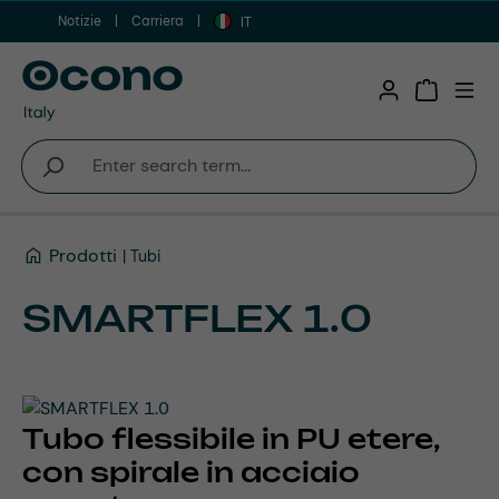
Notizie
Carriera
Vai al contenuto principale
IT
Shopping 
Prodotti
Tubi
SMARTFLEX 1.0
Tubo flessibile in PU etere,
con spirale in acciaio