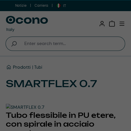
Notizie
Carriera
Vai al contenuto principale
IT
Shopping 
Prodotti
Tubi
SMARTFLEX 0.7
Tubo flessibile in PU etere,
con spirale in acciaio