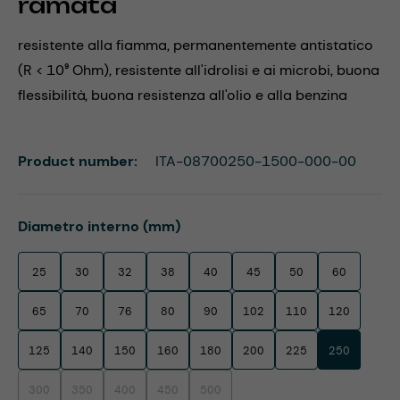
ramata
resistente alla fiamma, permanentemente antistatico
(R < 10⁹ Ohm), resistente all'idrolisi e ai microbi, buona
flessibilità, buona resistenza all'olio e alla benzina
Product number:
ITA-08700250-1500-000-00
Select
Diametro interno (mm)
25
30
32
38
40
45
50
60
65
70
76
80
90
102
110
120
125
140
150
160
180
200
225
250
300
350
400
450
500
(This option is currently unavailable.)
(This option is currently unavailable.)
(This option is currently unavailable.)
(This option is currently unavailable.)
(This option is currently unavailable.)