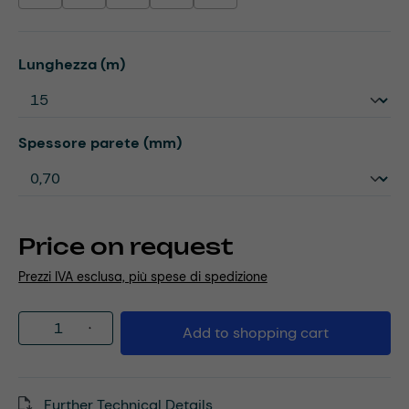
Select
Lunghezza (m)
Select
Spessore parete (mm)
Price on request
Prezzi IVA esclusa, più spese di spedizione
Product Quantity: Enter the desired amou
Add to shopping cart
Further Technical Details