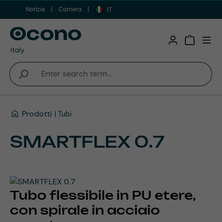
Notizie
Carriera
Vai al contenuto principale
IT
Shopping 
Prodotti
Tubi
SMARTFLEX 0.7
Tubo flessibile in PU etere,
con spirale in acciaio