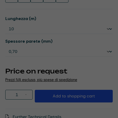
Select
Lunghezza (m)
Select
Spessore parete (mm)
Price on request
Prezzi IVA esclusa, più spese di spedizione
Product Quantity: Enter the desired amou
Add to shopping cart
Further Technical Details