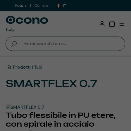
Notizie
Carriera
Vai al contenuto principale
IT
Shopping 
Prodotti
Tubi
SMARTFLEX 0.7
Tubo flessibile in PU etere,
con spirale in acciaio