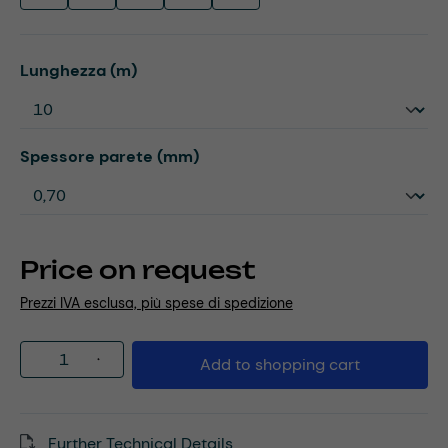
Select
Lunghezza (m)
Select
Spessore parete (mm)
Price on request
Prezzi IVA esclusa, più spese di spedizione
Product Quantity: Enter the desired amou
Add to shopping cart
Further Technical Details