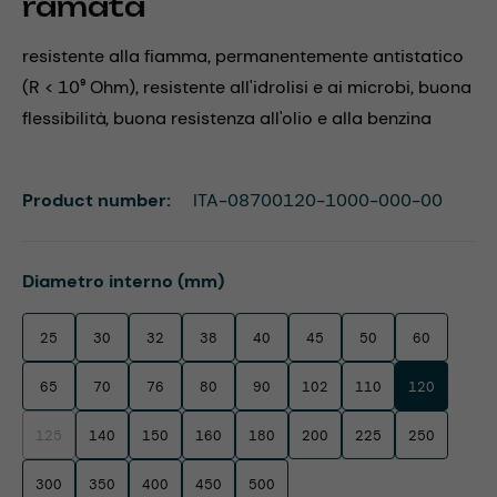
ramata
resistente alla fiamma, permanentemente antistatico
(R < 10⁹ Ohm), resistente all'idrolisi e ai microbi, buona
flessibilità, buona resistenza all'olio e alla benzina
Product number:
ITA-08700120-1000-000-00
Select
Diametro interno (mm)
25
30
32
38
40
45
50
60
65
70
76
80
90
102
110
120
125
140
150
160
180
200
225
250
(This option is currently unavailable.)
300
350
400
450
500