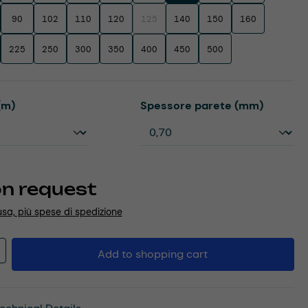
90
102
110
120
125
140
150
160
(This option is currently unavailable.)
225
250
300
350
400
450
500
Select
(m)
Spessore parete (mm)
on request
usa, più spese di spedizione
Quantity: Enter the desired amount or u
Add to shopping cart