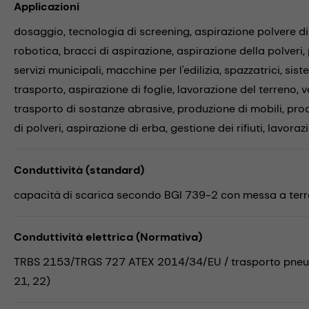
Applicazioni
dosaggio,
tecnologia di screening,
aspirazione polvere di
robotica,
bracci di aspirazione,
aspirazione della polveri,
servizi municipali,
macchine per l'edilizia,
spazzatrici,
sist
trasporto,
aspirazione di foglie,
lavorazione del terreno,
v
trasporto di sostanze abrasive,
produzione di mobili,
prod
di polveri,
aspirazione di erba,
gestione dei rifiuti,
lavoraz
Conduttività (standard)
capacità di scarica secondo BGI 739-2 con messa a terra
Conduttività elettrica (Normativa)
TRBS 2153/TRGS 727 ATEX 2014/34/EU / trasporto pneuma
21, 22)