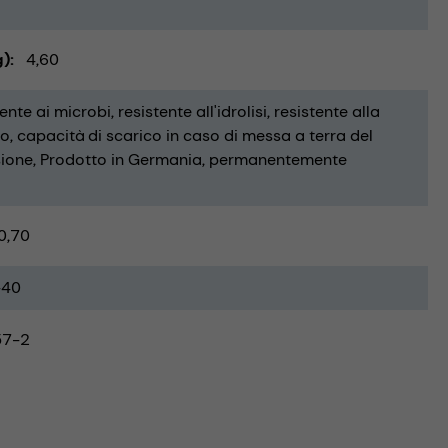
g)
4,60
tente ai microbi
resistente all'idrolisi
resistente alla
io
capacità di scarico in caso di messa a terra del
sione
Prodotto in Germania
permanentemente
0,70
-40
57-2