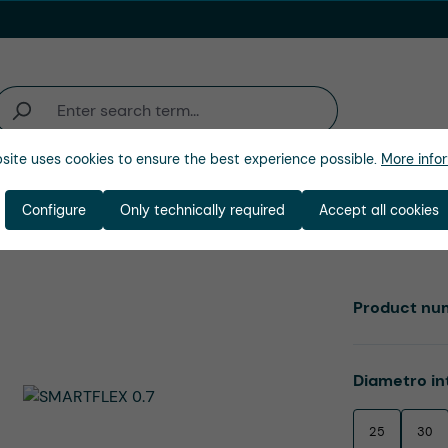
site uses cookies to ensure the best experience possible.
More infor
ienda
Configure
Only technically required
Accept all cookies
Product nu
Select
Diametro in
25
30