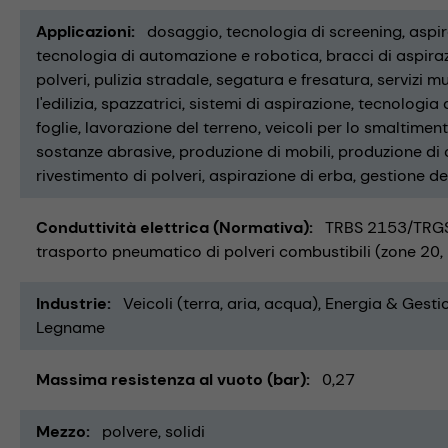
Applicazioni
dosaggio
tecnologia di screening
aspir
tecnologia di automazione e robotica
bracci di aspira
polveri
pulizia stradale
segatura e fresatura
servizi mu
l'edilizia
spazzatrici
sistemi di aspirazione
tecnologia 
foglie
lavorazione del terreno
veicoli per lo smaltimento
sostanze abrasive
produzione di mobili
produzione di 
rivestimento di polveri
aspirazione di erba
gestione dei 
Conduttività elettrica (Normativa)
TRBS 2153/TRGS
trasporto pneumatico di polveri combustibili (zone 20, 
Industrie
Veicoli (terra, aria, acqua)
Energia & Gestion
Legname
Massima resistenza al vuoto (bar)
0,27
Mezzo
polvere
solidi