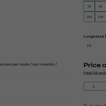
76
80
180
200
Select
Lunghezza 
Price 
acciaio per molle / non rivestito /
Prezzi IVA escl
Product 