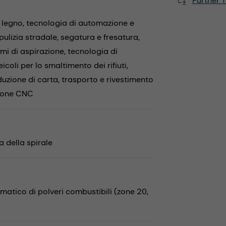
Further T
 legno,
tecnologia di automazione e
pulizia stradale,
segatura e fresatura,
emi di aspirazione,
tecnologia di
eicoli per lo smaltimento dei rifiuti,
uzione di carta,
trasporto e rivestimento
ione CNC
 della spirale
tico di polveri combustibili (zone 20,