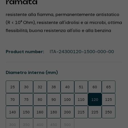
ramata
resistente alla fiamma, permanentemente antistatico
(R < 10⁹ Ohm), resistente all'idrolisi e ai microbi, ottima
flessibilità, buona resistenza all'olio e alla benzina
Product number:
ITA-24300120-1500-000-00
Select
Diametro interno (mm)
25
30
32
38
40
51
60
65
70
75
80
90
100
110
120
125
140
150
160
180
200
215
225
250
300
350
400
450
500
(This option is currently unavailable.)
(This option is currently unavailable.)
(This option is currently unavailable.)
(This option is currently unavailable.)
(This option is currently unavailable.)