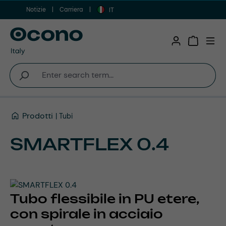
Notizie
Carriera
Vai al contenuto principale
IT
Shopping 
Prodotti
Tubi
SMARTFLEX 0.4
Tubo flessibile in PU etere,
con spirale in acciaio