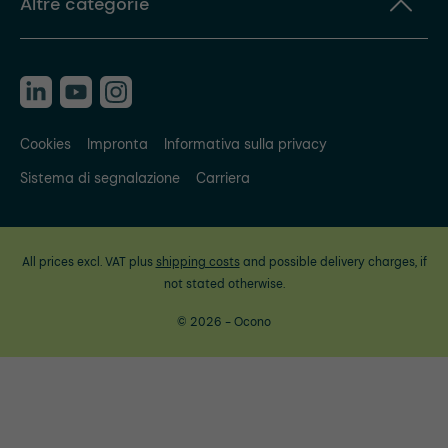
Altre categorie
Cookies
Impronta
Informativa sulla privacy
Sistema di segnalazione
Carriera
All prices excl. VAT plus
shipping costs
and possible delivery charges, if
not stated otherwise.
© 2026 - Ocono