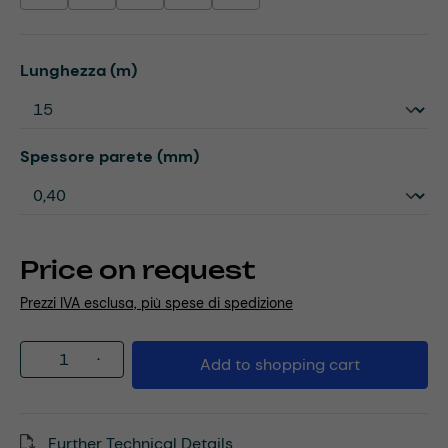
Select
Lunghezza (m)
Select
Spessore parete (mm)
Price on request
Prezzi IVA esclusa, più spese di spedizione
Product Quantity: Enter the desired amou
Add to shopping cart
Further Technical Details