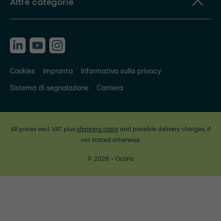
Altre categorie
Cookies
Impronta
Informativa sulla privacy
Sistema di segnalazione
Carriera
All prices excl. VAT plus
shipping costs
and possible delivery charges, if
not stated otherwise.
© 2026 - Ocono