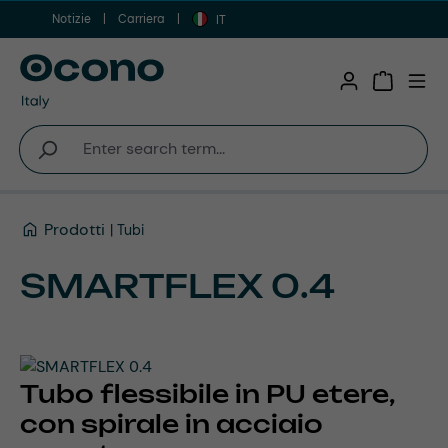
Notizie
Carriera
Vai al contenuto principale
IT
Shopping 
Prodotti
Tubi
SMARTFLEX 0.4
Tubo flessibile in PU etere,
con spirale in acciaio