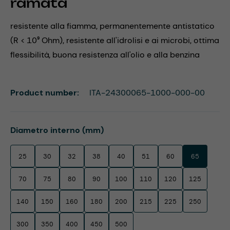
ramata
resistente alla fiamma, permanentemente antistatico
(R < 10⁹ Ohm), resistente all'idrolisi e ai microbi, ottima
flessibilità, buona resistenza all'olio e alla benzina
Product number:
ITA-24300065-1000-000-00
Select
Diametro interno (mm)
25
30
32
38
40
51
60
65
70
75
80
90
100
110
120
125
140
150
160
180
200
215
225
250
300
350
400
450
500