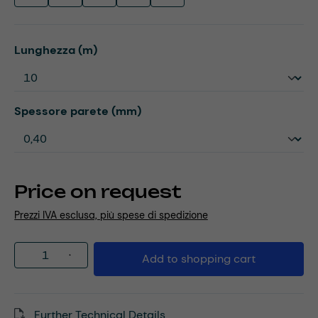
Select
Lunghezza (m)
Select
Spessore parete (mm)
Price on request
Prezzi IVA esclusa, più spese di spedizione
Product Quantity: Enter the desired amou
Add to shopping cart
Further Technical Details