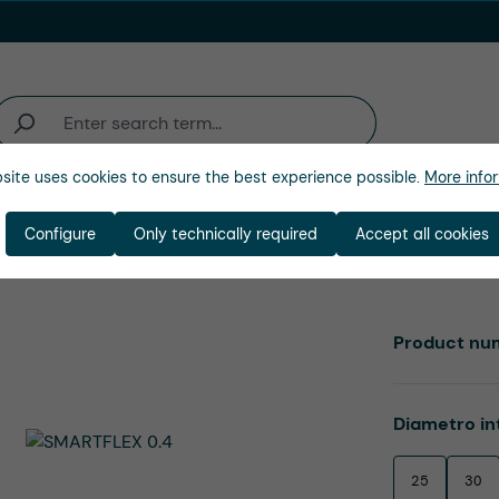
site uses cookies to ensure the best experience possible.
More infor
ienda
Configure
Only technically required
Accept all cookies
Product nu
Select
Diametro in
25
30