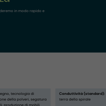
onderemo in modo rapido e
 legno
tecnologia di
Conduttività (standard)
one della polveri
segatura
terra della spirale
li
produzione di mobili