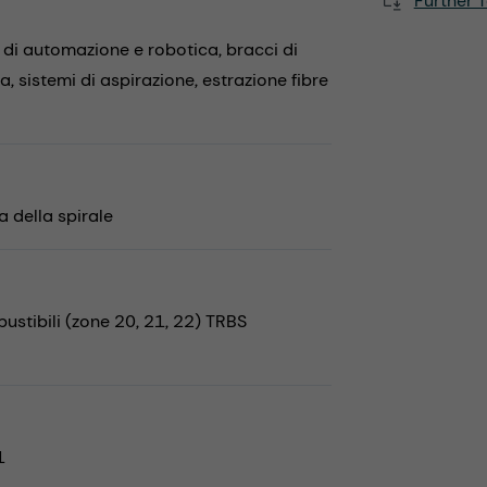
Further T
 di automazione e robotica,
bracci di
ra,
sistemi di aspirazione,
estrazione fibre
 della spirale
stibili (zone 20, 21, 22) TRBS
1