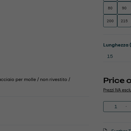
80
90
200
215
Select
Lunghezza 
Price 
acciaio per molle / non rivestito /
Prezzi IVA escl
Product 