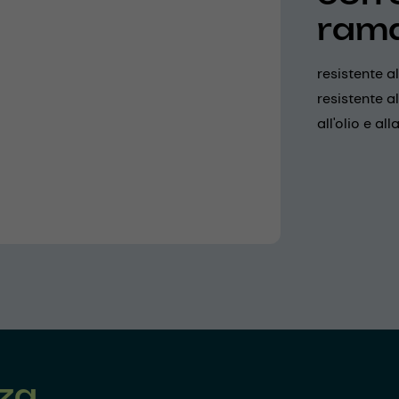
ram
resistente 
resistente al
all'olio e al
nza