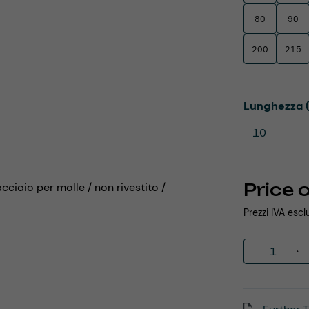
80
90
200
215
Select
Lunghezza 
Price 
acciaio per molle / non rivestito /
Prezzi IVA escl
Product 