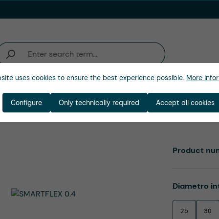
site uses cookies to ensure the best experience possible.
More infor
ienda
Configure
Only technically required
Accept all cookies
Product nu
Select
Diametro in
25
30