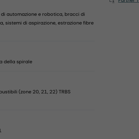
Further T
 di automazione e robotica,
bracci di
ra,
sistemi di aspirazione,
estrazione fibre
 della spirale
stibili (zone 20, 21, 22) TRBS
1