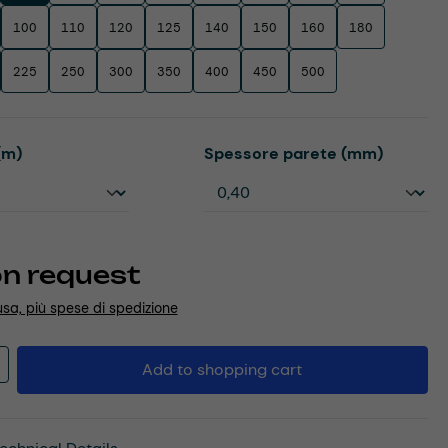
100
110
120
125
140
150
160
180
225
250
300
350
400
450
500
Select
(m)
Spessore parete (mm)
on request
usa, più spese di spedizione
Quantity: Enter the desired amount or u
Add to shopping cart