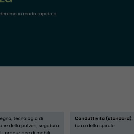
onderemo in modo rapido e
 legno
tecnologia di
Conduttività (standard)
one della polveri
segatura
terra della spirale
li
produzione di mobili