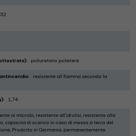
32
ottostrato)
poliuretano polietere
 antincendio
resistente all fiamma secondo la
g)
1,74
tente ai microbi
resistente all'idrolisi
resistente alla
io
capacità di scarico in caso di messa a terra del
sione
Prodotto in Germania
permanentemente