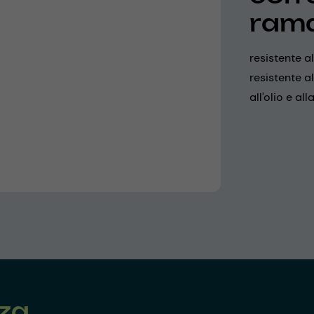
ram
resistente 
resistente al
all'olio e al
nza