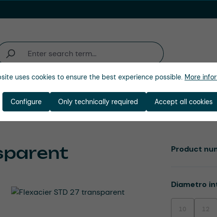
site uses cookies to ensure the best experience possible.
More infor
ienda
Configure
Only technically required
Accept all cookies
sparent
Product nu
Select
Diametro in
10
12
(This option is
(This