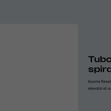
Tubo
spira
buona flessi
elevata al vu