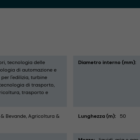
ri
tecnologia delle
Diametro interno (mm)
ologia di automazione e
er l'edilizia
turbine
tecnologia di trasporto
ricoltura
trasporto e
 & Bevande
Agricoltura &
Lunghezza (m)
50
Mezzo
liquidi
aria e gas