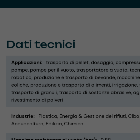
Dati tecnici
Applicazioni
trasporto di pellet
dosaggio
compresso
pompe
pompe per il vuoto
trasportatore a vuoto
tecn
robotica
produzione e trasporto di bevande
macchine p
eoliche
produzione e trasporto di alimenti
irrigazione
trasporto di granuli
trasporto di sostanze abrasive
ag
rivestimento di polveri
Industrie
Plastica
Energia & Gestione dei rifiuti
Cibo
Acquacoltura
Edilizia
Chimica
Massima resistenza al vuoto (bar)
0,88