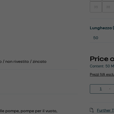
35
38
(This option is
(This
Select
Lunghezza 
Price 
o / non rivestito / zincato
Content:
50 M
Prezzi IVA escl
Product 
Further T
elle pompe,
pompe per il vuoto,