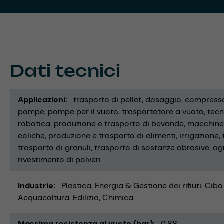
Dati tecnici
Applicazioni
trasporto di pellet
dosaggio
compresso
pompe
pompe per il vuoto
trasportatore a vuoto
tecn
robotica
produzione e trasporto di bevande
macchine p
eoliche
produzione e trasporto di alimenti
irrigazione
trasporto di granuli
trasporto di sostanze abrasive
ag
rivestimento di polveri
Industrie
Plastica
Energia & Gestione dei rifiuti
Cibo
Acquacoltura
Edilizia
Chimica
Massima resistenza al vuoto (bar)
0,88