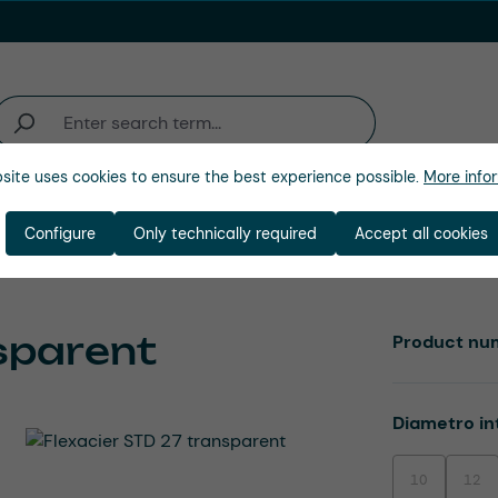
site uses cookies to ensure the best experience possible.
More infor
ienda
Configure
Only technically required
Accept all cookies
sparent
Product nu
Select
Diametro in
10
12
(This option is
(This