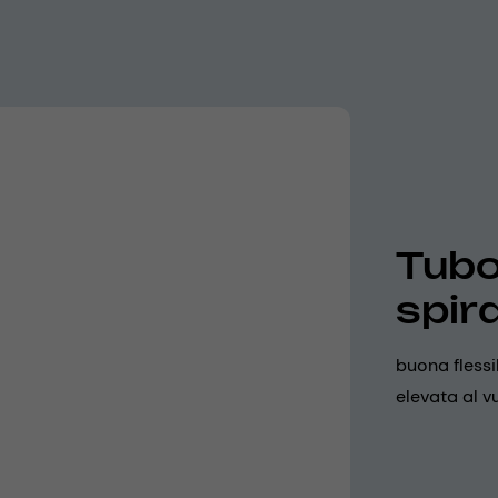
Tubo
spira
buona flessi
elevata al vu