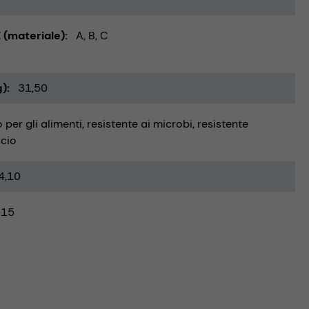
 (materiale)
A, B, C
g)
31,50
 per gli alimenti
resistente ai microbi
resistente
scio
4,10
-15