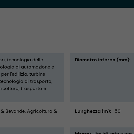
ri
tecnologia delle
Diametro interno (mm)
ologia di automazione e
er l'edilizia
turbine
tecnologia di trasporto
ricoltura
trasporto e
 & Bevande
Agricoltura &
Lunghezza (m)
50
Mezzo
liquidi
aria e gas