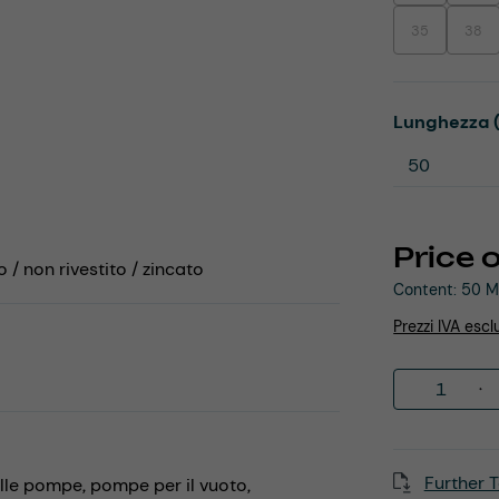
35
38
(This option is
(This
Select
Lunghezza 
Price 
o / non rivestito / zincato
Content:
50 M
Prezzi IVA escl
Product 
Further T
elle pompe,
pompe per il vuoto,