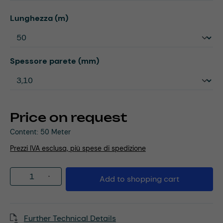
Select
Lunghezza (m)
Select
Spessore parete (mm)
Price on request
Content:
50 Meter
Prezzi IVA esclusa, più spese di spedizione
Product Quantity: Enter the desired amou
Add to shopping cart
Further Technical Details