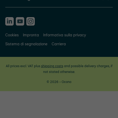
Cookies
Impronta
Informativa sulla privacy
Sistema di segnalazione
Carriera
All prices excl. VAT plus
shipping costs
and possible delivery charges, if
not stated otherwise.
© 2026 - Ocono