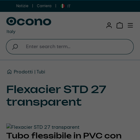
Notizie
Carriera
Vai al contenuto principale
IT
Shopping 
Prodotti
Tubi
Flexacier STD 27
transparent
Tubo flessibile in PVC con