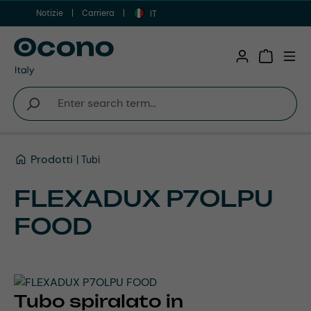
Notizie
Carriera
Vai al contenuto principale
IT
Shopping 
Prodotti
Tubi
FLEXADUX P7OLPU
FOOD
Tubo spiralato in