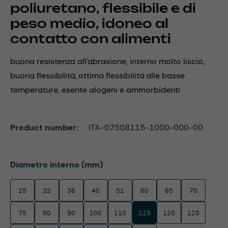
poliuretano, flessibile e di
peso medio, idoneo al
contatto con alimenti
buona resistenza all'abrasione, interno molto liscio,
buona flessibilità, ottima flessibilità alle basse
temperature, esente alogeni e ammorbidenti
Product number:
ITA-07508115-1000-000-00
Select
Diametro interno (mm)
25
32
38
40
51
60
65
70
75
80
90
100
110
115
120
125