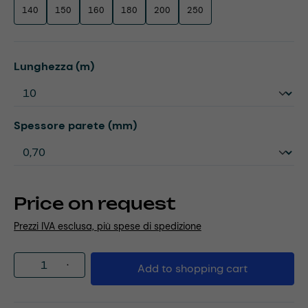
140
150
160
180
200
250
Select
Lunghezza (m)
Select
Spessore parete (mm)
Price on request
Prezzi IVA esclusa, più spese di spedizione
Product Quantity: Enter the desired amou
Add to shopping cart