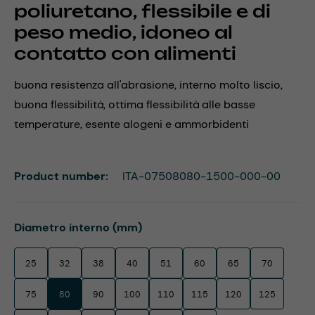
poliuretano, flessibile e di
peso medio, idoneo al
contatto con alimenti
buona resistenza all'abrasione, interno molto liscio,
buona flessibilità, ottima flessibilità alle basse
temperature, esente alogeni e ammorbidenti
Product number:
ITA-07508080-1500-000-00
Select
Diametro interno (mm)
25
32
38
40
51
60
65
70
75
80
90
100
110
115
120
125