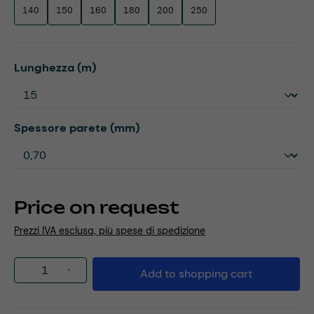
140
150
160
180
200
250
Select
Lunghezza (m)
Select
Spessore parete (mm)
Price on request
Prezzi IVA esclusa, più spese di spedizione
Product Quantity: Enter the desired amou
Add to shopping cart