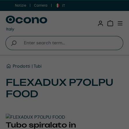
Notizie
Carriera
Vai al contenuto principale
IT
Shopping 
Prodotti
Tubi
FLEXADUX P7OLPU
FOOD
Tubo spiralato in