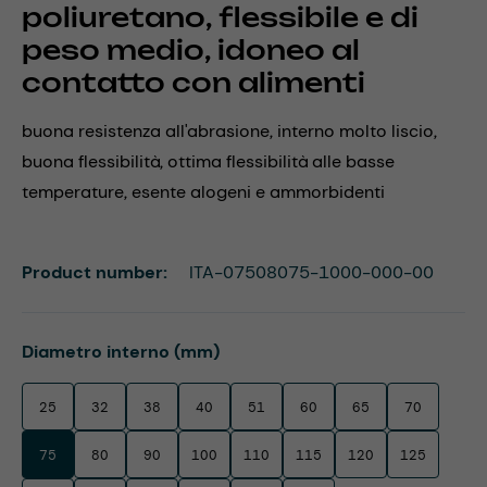
poliuretano, flessibile e di
peso medio, idoneo al
contatto con alimenti
buona resistenza all'abrasione, interno molto liscio,
buona flessibilità, ottima flessibilità alle basse
temperature, esente alogeni e ammorbidenti
Product number:
ITA-07508075-1000-000-00
Select
Diametro interno (mm)
25
32
38
40
51
60
65
70
75
80
90
100
110
115
120
125