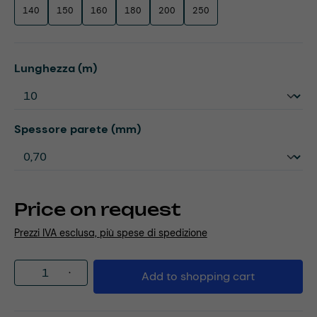
140
150
160
180
200
250
Select
Lunghezza (m)
Select
Spessore parete (mm)
Price on request
Prezzi IVA esclusa, più spese di spedizione
Product Quantity: Enter the desired amou
Add to shopping cart