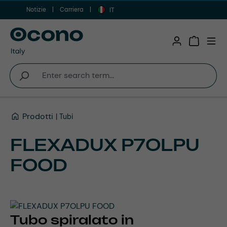
Notizie
Carriera
Vai al contenuto principale
IT
Shopping 
Prodotti
Tubi
FLEXADUX P7OLPU
FOOD
Tubo spiralato in