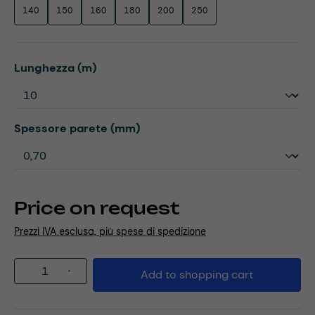
140
150
160
180
200
250
Select
Lunghezza (m)
Select
Spessore parete (mm)
Price on request
Prezzi IVA esclusa, più spese di spedizione
Product Quantity: Enter the desired amou
Add to shopping cart