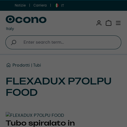
Notizie
Carriera
Vai al contenuto principale
IT
Shopping 
Prodotti
Tubi
FLEXADUX P7OLPU
FOOD
Tubo spiralato in