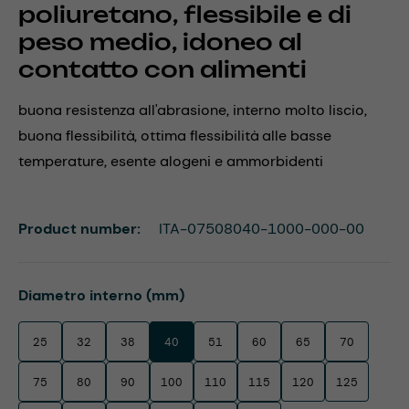
poliuretano, flessibile e di
peso medio, idoneo al
contatto con alimenti
buona resistenza all'abrasione, interno molto liscio,
buona flessibilità, ottima flessibilità alle basse
temperature, esente alogeni e ammorbidenti
Product number:
ITA-07508040-1000-000-00
Select
Diametro interno (mm)
25
32
38
40
51
60
65
70
75
80
90
100
110
115
120
125