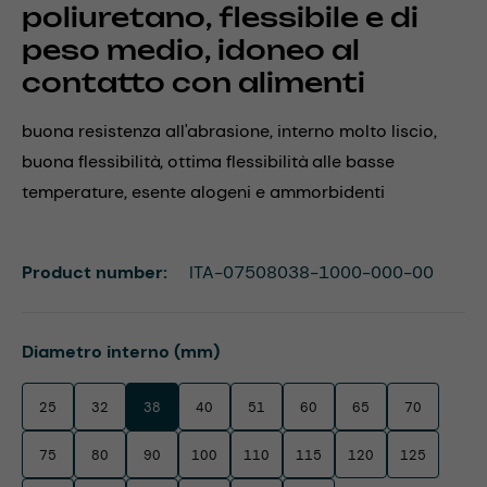
poliuretano, flessibile e di
peso medio, idoneo al
contatto con alimenti
buona resistenza all'abrasione, interno molto liscio,
buona flessibilità, ottima flessibilità alle basse
temperature, esente alogeni e ammorbidenti
Product number:
ITA-07508038-1000-000-00
Select
Diametro interno (mm)
25
32
38
40
51
60
65
70
75
80
90
100
110
115
120
125