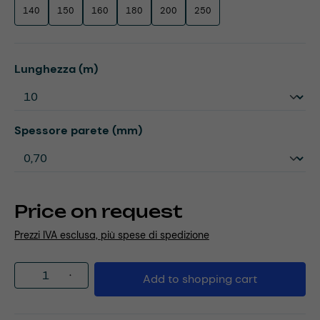
140
150
160
180
200
250
Select
Lunghezza (m)
Select
Spessore parete (mm)
Price on request
Prezzi IVA esclusa, più spese di spedizione
Product Quantity: Enter the desired amou
Add to shopping cart