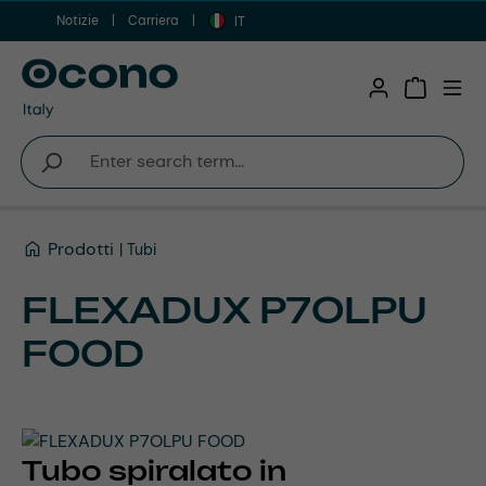
Notizie
Carriera
Vai al contenuto principale
IT
Shopping 
Prodotti
Tubi
FLEXADUX P7OLPU
FOOD
Tubo spiralato in