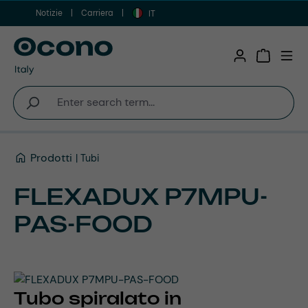
Notizie
Carriera
Vai al contenuto principale
IT
Shopping 
Prodotti
Tubi
FLEXADUX P7MPU-
PAS-FOOD
Tubo spiralato in