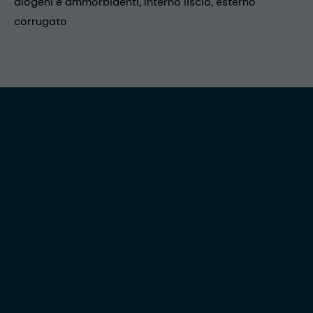
alogeni e ammorbidenti, interno liscio, esterno
corrugato