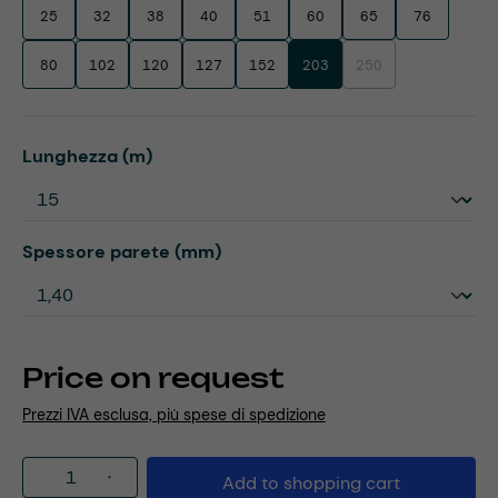
25
32
38
40
51
60
65
76
80
102
120
127
152
203
250
(This option is currentl
Select
Lunghezza (m)
Select
Spessore parete (mm)
Price on request
Prezzi IVA esclusa, più spese di spedizione
Product Quantity: Enter the desired amou
Add to shopping cart