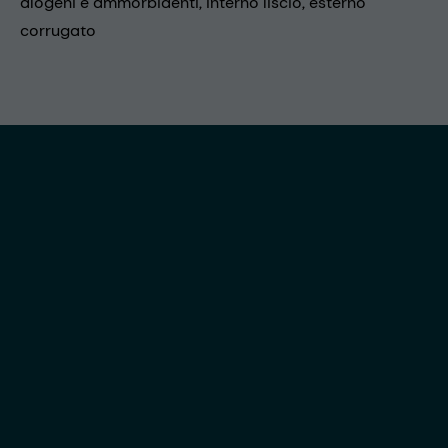
alogeni e ammorbidenti, interno liscio, esterno
corrugato