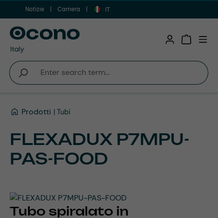
Notizie
Carriera
Vai al contenuto principale
IT
Shopping 
Prodotti
Tubi
FLEXADUX P7MPU-
PAS-FOOD
Tubo spiralato in