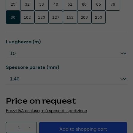
25
32
38
40
51
60
65
76
80
102
120
127
152
203
250
Select
Lunghezza (m)
Select
Spessore parete (mm)
Price on request
Prezzi IVA esclusa, più spese di spedizione
Product Quantity: Enter the desired amou
Add to shopping cart