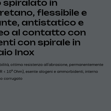
 spiralato in
retano, flessibile e
nte, antistatico e
eo al contatto con
nti con spirale in
aio Inox
bilità, ottima resistenza all'abrasione, permanentemente
(R < 10⁹ Ohm), esente alogeni e ammorbidenti, interno
rno corrugato