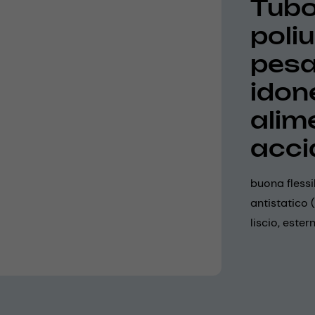
Tubo
poliu
pesa
idon
alime
acci
buona flessi
antistatico 
liscio, este