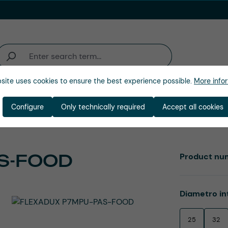
site uses cookies to ensure the best experience possible.
More infor
ienda
Configure
Only technically required
Accept all cookies
S-FOOD
Product nu
Select
Diametro in
25
32