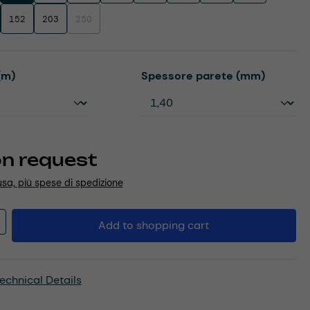
152
203
250
(This option is currently unavailable.)
Select
(m)
Spessore parete (mm)
on request
usa, più spese di spedizione
Quantity: Enter the desired amount or u
Add to shopping cart
echnical Details