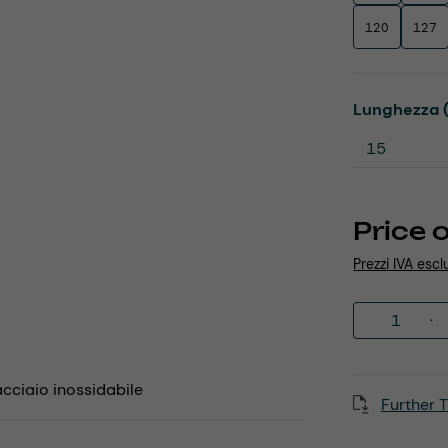
120
127
Select
Lunghezza 
Price 
Prezzi IVA escl
Product 
 acciaio inossidabile
Further T