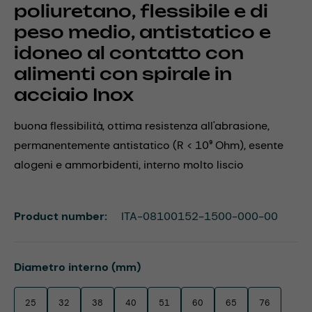
poliuretano, flessibile e di
peso medio, antistatico e
idoneo al contatto con
alimenti con spirale in
acciaio Inox
buona flessibilità, ottima resistenza all'abrasione,
permanentemente antistatico (R < 10⁹ Ohm), esente
alogeni e ammorbidenti, interno molto liscio
Product number:
ITA-08100152-1500-000-00
Select
Diametro interno (mm)
25
32
38
40
51
60
65
76