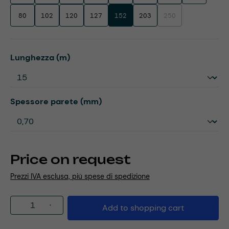
80
102
120
127
152
203
250
(This option is currentl
Select
Lunghezza (m)
Select
Spessore parete (mm)
Price on request
Prezzi IVA esclusa, più spese di spedizione
Product Quantity: Enter the desired amou
Add to shopping cart