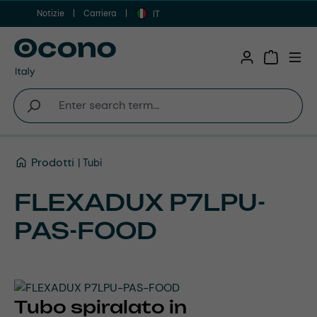
Notizie
Carriera
Vai al contenuto principale
IT
Shopping 
Prodotti
Tubi
FLEXADUX P7LPU-
PAS-FOOD
Tubo spiralato in