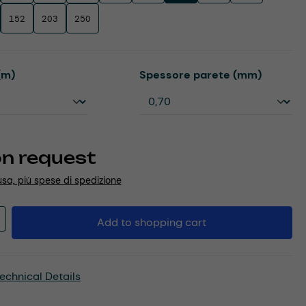
152
203
250
Select
(m)
Spessore parete (mm)
on request
usa, più spese di spedizione
Quantity: Enter the desired amount or u
Add to shopping cart
echnical Details