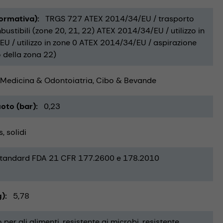
Normativa)
TRGS 727 ATEX 2014/34/EU / trasporto
ustibili (zone 20, 21, 22) ATEX 2014/34/EU / utilizzo in
U / utilizzo in zone 0 ATEX 2014/34/EU / aspirazione
o della zona 22)
Medicina & Odontoiatria
Cibo & Bevande
oto (bar)
0,23
s
solidi
tandard FDA 21 CFR 177.2600 e 178.2010
g)
5,78
 per gli alimenti
resistente ai microbi
resistente