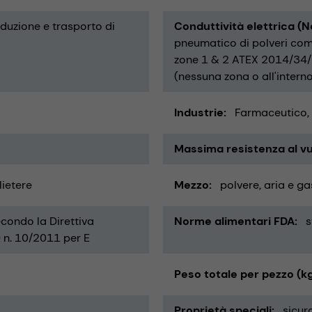
duzione e trasporto di
Conduttività elettrica (
pneumatico di polveri comb
zone 1 & 2 ATEX 2014/34/E
(nessuna zona o all'intern
Industrie
Farmaceutico
Massima resistenza al vu
lietere
Mezzo
polvere
aria e ga
econdo la Direttiva
Norme alimentari FDA
s
 n. 10/2011 per E
Peso totale per pezzo (k
Proprietà speciali
sicuro