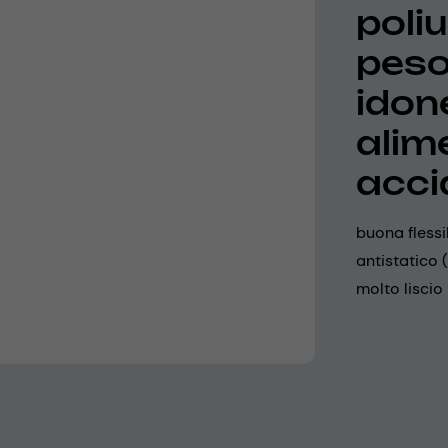
poliu
peso
idon
alime
acci
buona flessi
antistatico 
molto liscio