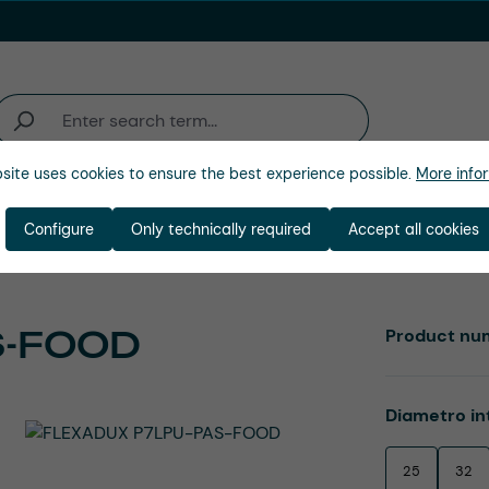
site uses cookies to ensure the best experience possible.
More infor
ienda
Configure
Only technically required
Accept all cookies
S-FOOD
Product nu
Select
Diametro in
25
32