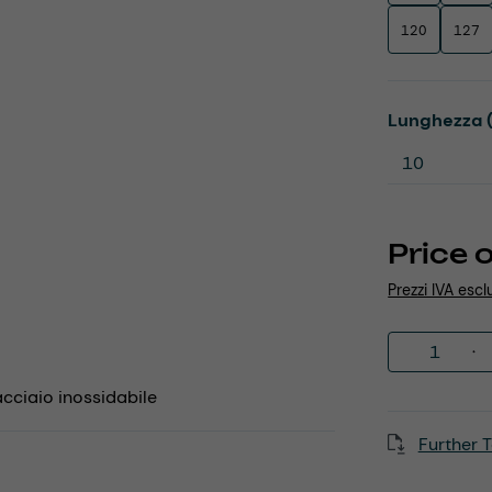
120
127
Select
Lunghezza 
Price 
Prezzi IVA escl
Product 
 acciaio inossidabile
Further T