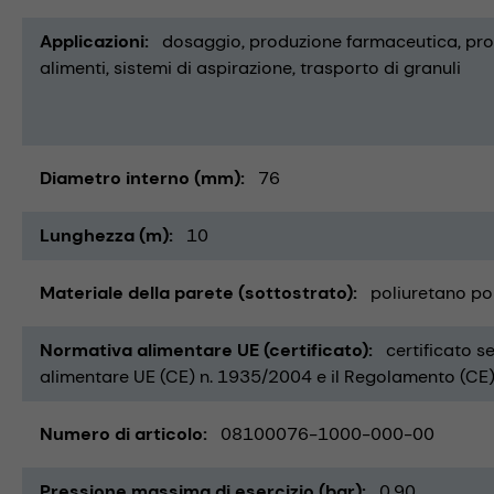
Applicazioni
dosaggio
produzione farmaceutica
pro
alimenti
sistemi di aspirazione
trasporto di granuli
Diametro interno (mm)
76
Lunghezza (m)
10
Materiale della parete (sottostrato)
poliuretano po
Normativa alimentare UE (certificato)
certificato s
alimentare UE (CE) n. 1935/2004 e il Regolamento (CE)
Numero di articolo
08100076-1000-000-00
Pressione massima di esercizio (bar)
0,90