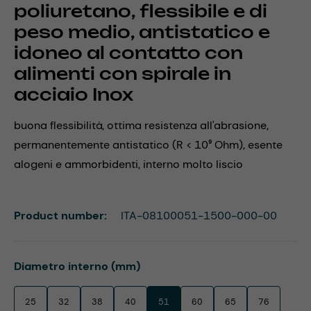
poliuretano, flessibile e di
peso medio, antistatico e
idoneo al contatto con
alimenti con spirale in
acciaio Inox
buona flessibilità, ottima resistenza all'abrasione,
permanentemente antistatico (R < 10⁹ Ohm), esente
alogeni e ammorbidenti, interno molto liscio
Product number:
ITA-08100051-1500-000-00
Select
Diametro interno (mm)
25
32
38
40
51
60
65
76