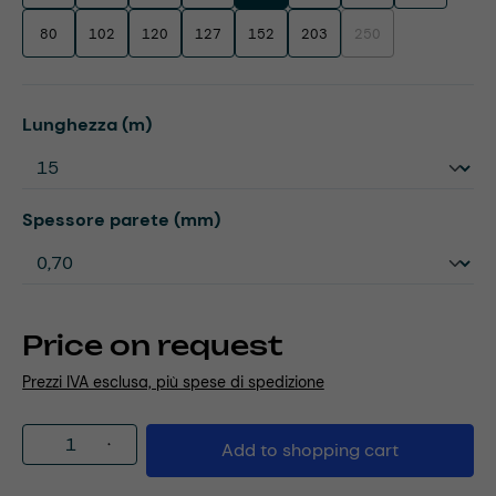
80
102
120
127
152
203
250
(This option is currentl
Select
Lunghezza (m)
Select
Spessore parete (mm)
Price on request
Prezzi IVA esclusa, più spese di spedizione
Product Quantity: Enter the desired amou
Add to shopping cart