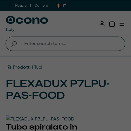
Notizie
Carriera
Vai al contenuto principale
IT
Shopping 
Prodotti
Tubi
FLEXADUX P7LPU-
PAS-FOOD
Tubo spiralato in