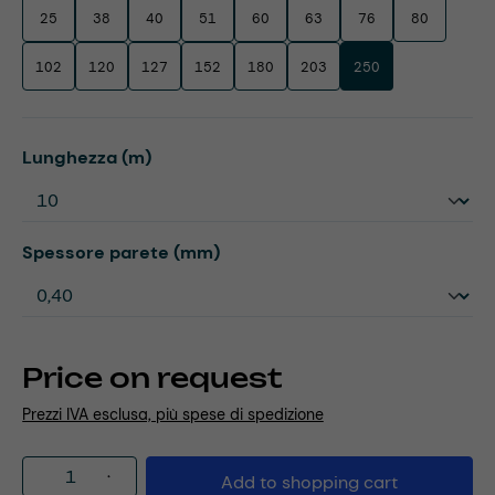
25
38
40
51
60
63
76
80
102
120
127
152
180
203
250
Select
Lunghezza (m)
Select
Spessore parete (mm)
Price on request
Prezzi IVA esclusa, più spese di spedizione
Product Quantity: Enter the desired amou
Add to shopping cart