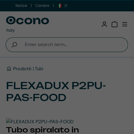
Notizie
Carriera
Vai al contenuto principale
IT
Shopping 
Prodotti
Tubi
FLEXADUX P2PU-
PAS-FOOD
Tubo spiralato in