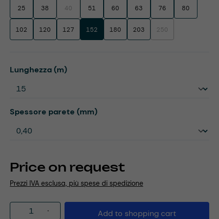
25
38
40
51
60
63
76
80
(This option is currently unavailable.)
102
120
127
152
180
203
250
(This option is currentl
Select
Lunghezza (m)
Select
Spessore parete (mm)
Price on request
Prezzi IVA esclusa, più spese di spedizione
Product Quantity: Enter the desired amou
Add to shopping cart