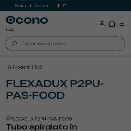
Notizie
Carriera
Vai al contenuto principale
IT
Shopping 
Prodotti
Tubi
FLEXADUX P2PU-
PAS-FOOD
Tubo spiralato in