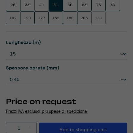
25
38
40
51
60
63
76
80
(This option is currently unavailable.)
102
120
127
152
180
203
250
(This option is currentl
Select
Lunghezza (m)
Select
Spessore parete (mm)
Price on request
Prezzi IVA esclusa, più spese di spedizione
Product Quantity: Enter the desired amou
Add to shopping cart