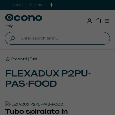
Notizie
Carriera
Vai al contenuto principale
IT
Shopping 
Prodotti
Tubi
FLEXADUX P2PU-
PAS-FOOD
Tubo spiralato in