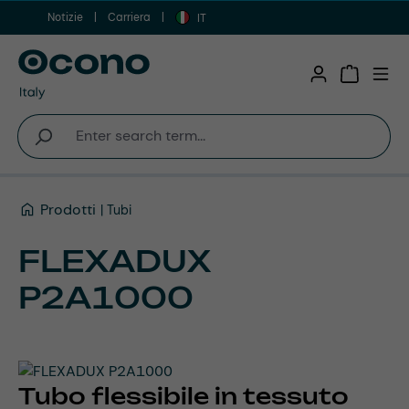
Notizie
Carriera
Vai al contenuto principale
IT
Shopping 
Prodotti
Tubi
FLEXADUX
P2A1000
Tubo flessibile in tessuto