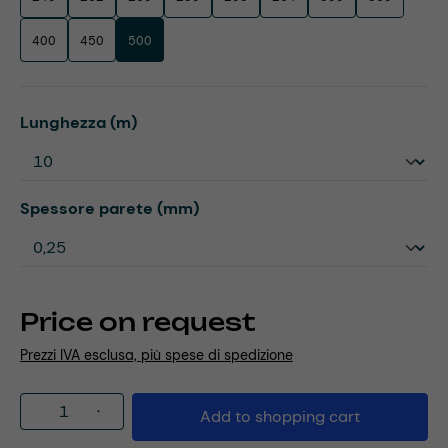
400
450
500
Select
Lunghezza (m)
Select
Spessore parete (mm)
Price on request
Prezzi IVA esclusa, più spese di spedizione
Product Quantity: Enter the desired amou
Add to shopping cart