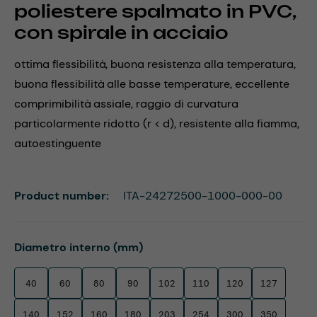
poliestere spalmato in PVC,
con spirale in acciaio
ottima flessibilità, buona resistenza alla temperatura,
buona flessibilità alle basse temperature, eccellente
comprimibilità assiale, raggio di curvatura
particolarmente ridotto (r < d), resistente alla fiamma,
autoestinguente
Product number:
ITA-24272500-1000-000-00
Select
Diametro interno (mm)
40
60
80
90
102
110
120
127
140
152
160
180
203
254
300
350