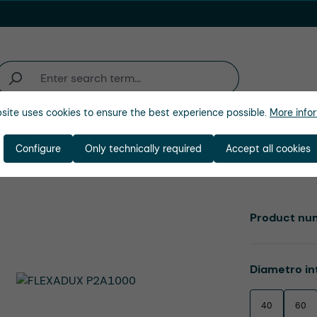
site uses cookies to ensure the best experience possible.
More infor
ienda
Configure
Only technically required
Accept all cookies
Product nu
Select
Diametro in
40
60