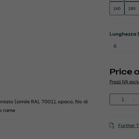
160
180
Select
Lunghezza 
Price 
Prezzi IVA escl
Product 
entato (simile RAL 7001), opaco, filo di
to rame
Further T