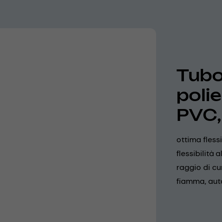
Tubo 
poli
PVC,
ottima fless
flessibilità
raggio di cu
fiamma, aut