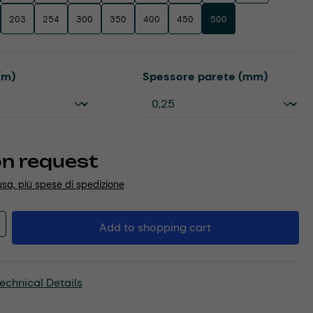
203
254
300
350
400
450
500
Select
(m)
Spessore parete (mm)
on request
usa, più spese di spedizione
Quantity: Enter the desired amount or u
Add to shopping cart
echnical Details