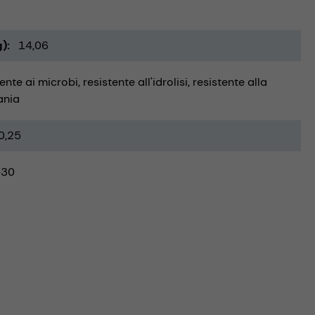
g)
14,06
tente ai microbi
resistente all'idrolisi
resistente alla
ania
0,25
-30