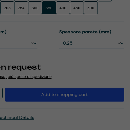
203
254
300
350
400
450
500
Select
(m)
Spessore parete (mm)
on request
usa, più spese di spedizione
Quantity: Enter the desired amount or u
Add to shopping cart
echnical Details