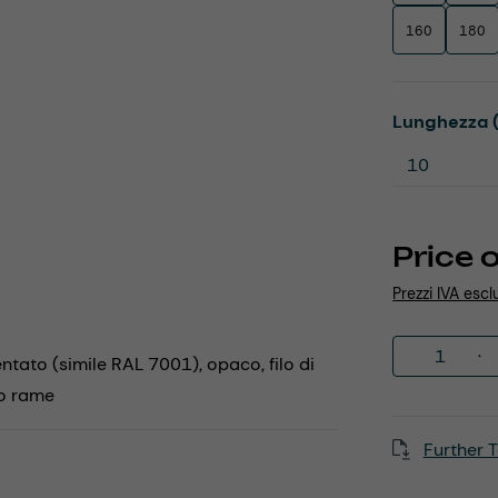
160
180
Select
Lunghezza 
Price 
Prezzi IVA escl
Product 
entato (simile RAL 7001), opaco, filo di
to rame
Further T