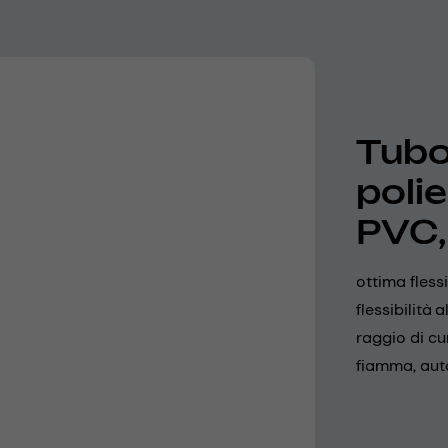
Tubo 
poli
PVC,
ottima fless
flessibilità
raggio di cu
fiamma, aut