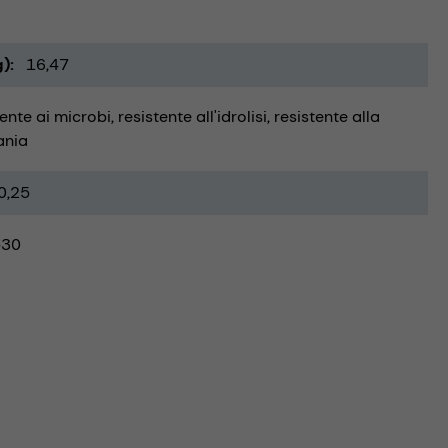
g)
16,47
tente ai microbi
resistente all'idrolisi
resistente alla
ania
0,25
-30