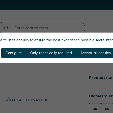
site uses cookies to ensure the best experience possible.
More infor
ienda
Configure
Only technically required
Accept all cookies
Product nu
Select
Diametro in
40
60