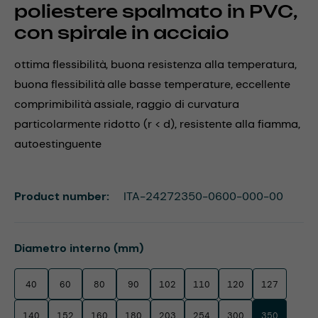
poliestere spalmato in PVC,
con spirale in acciaio
ottima flessibilità, buona resistenza alla temperatura,
buona flessibilità alle basse temperature, eccellente
comprimibilità assiale, raggio di curvatura
particolarmente ridotto (r < d), resistente alla fiamma,
autoestinguente
Product number:
ITA-24272350-0600-000-00
Select
Diametro interno (mm)
40
60
80
90
102
110
120
127
140
152
160
180
203
254
300
350