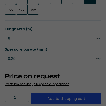
400
450
500
Select
Lunghezza (m)
Select
Spessore parete (mm)
Price on request
Prezzi IVA esclusa, più spese di spedizione
Product Quantity: Enter the desired amou
Add to shopping cart