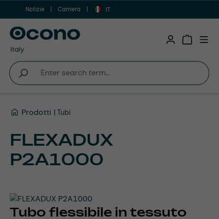
Notizie
Carriera
Vai al contenuto principale
IT
Shopping 
Prodotti
Tubi
FLEXADUX
P2A1000
Tubo flessibile in tessuto