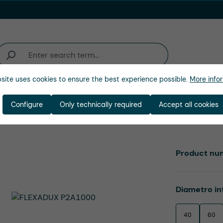
site uses cookies to ensure the best experience possible.
More infor
ienda
Configure
Only technically required
Accept all cookies
Product nu
Select
Diametro in
40
60