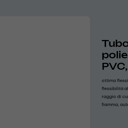
Tubo 
poli
PVC,
ottima fless
flessibilità
raggio di cu
fiamma, aut