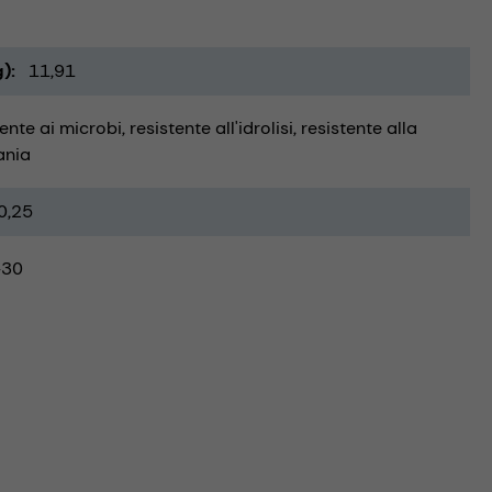
g)
11,91
tente ai microbi
resistente all'idrolisi
resistente alla
ania
0,25
-30