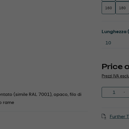
160
180
Select
Lunghezza 
Price 
Prezzi IVA escl
Product 
entato (simile RAL 7001), opaco, filo di
to rame
Further T