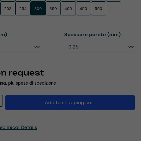
203
254
300
350
400
450
500
Select
(m)
Spessore parete (mm)
on request
usa, più spese di spedizione
Quantity: Enter the desired amount or u
Add to shopping cart
echnical Details