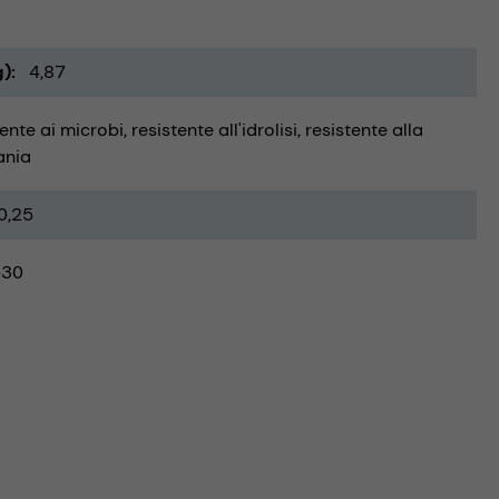
g)
4,87
tente ai microbi
resistente all'idrolisi
resistente alla
ania
0,25
-30