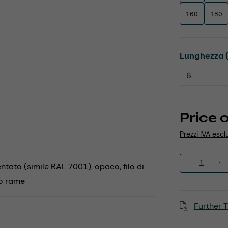
160
180
Select
Lunghezza 
Price 
Prezzi IVA escl
Product 
entato (simile RAL 7001), opaco, filo di
to rame
Further T