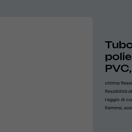
Tubo 
poli
PVC,
ottima fless
flessibilità
raggio di cu
fiamma, aut