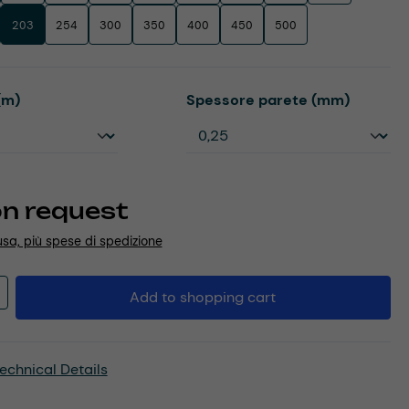
203
254
300
350
400
450
500
Select
(m)
Spessore parete (mm)
on request
usa, più spese di spedizione
Quantity: Enter the desired amount or u
Add to shopping cart
echnical Details