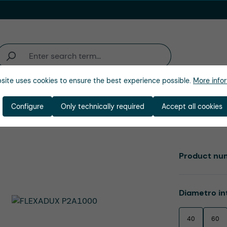
site uses cookies to ensure the best experience possible.
More infor
ienda
Configure
Only technically required
Accept all cookies
Product nu
Select
Diametro in
40
60