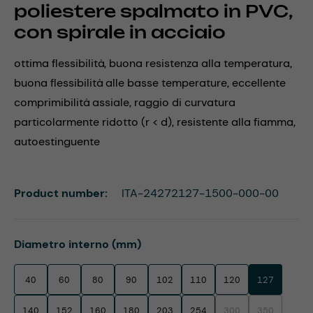
poliestere spalmato in PVC,
con spirale in acciaio
ottima flessibilità, buona resistenza alla temperatura,
buona flessibilità alle basse temperature, eccellente
comprimibilità assiale, raggio di curvatura
particolarmente ridotto (r < d), resistente alla fiamma,
autoestinguente
Product number:
ITA-24272127-1500-000-00
Select
Diametro interno (mm)
40
60
80
90
102
110
120
127
140
152
160
180
203
254
300
350