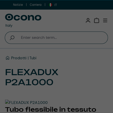
Notizie
Carriera
Vai al contenuto principale
IT
Shopping 
Prodotti
Tubi
FLEXADUX
P2A1000
Tubo flessibile in tessuto