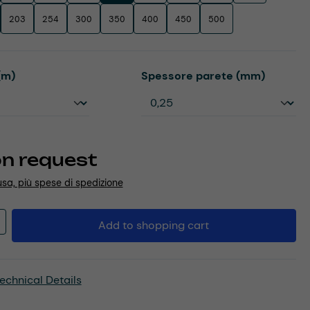
203
254
300
350
400
450
500
Select
(m)
Spessore parete (mm)
on request
usa, più spese di spedizione
Quantity: Enter the desired amount or u
Add to shopping cart
echnical Details