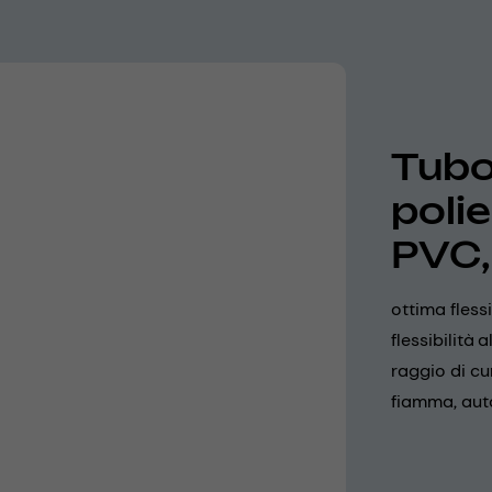
Tubo 
poli
PVC,
ottima fless
flessibilità
raggio di cu
fiamma, aut