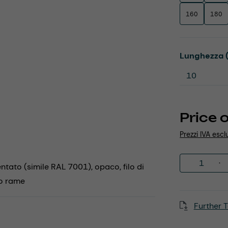
160
180
Select
Lunghezza 
Price 
Prezzi IVA escl
Product 
entato (simile RAL 7001), opaco, filo di
to rame
Further T