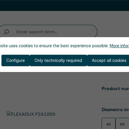
site uses cookies to ensure the best experience possible.
More infor
ienda
Configure
Only technically required
Accept all cookies
Product nu
Select
Diametro in
40
60