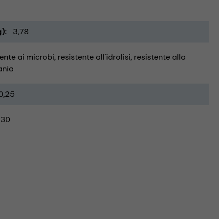
g)
3,78
tente ai microbi
resistente all'idrolisi
resistente alla
ania
0,25
-30