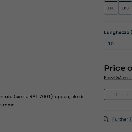
160
180
Select
Lunghezza 
Price 
Prezzi IVA escl
Product 
entato (simile RAL 7001), opaco, filo di
to rame
Further T