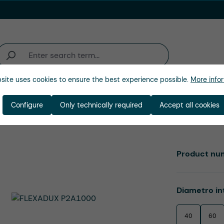
site uses cookies to ensure the best experience possible.
More infor
ienda
Configure
Only technically required
Accept all cookies
Product nu
Select
Diametro in
40
60