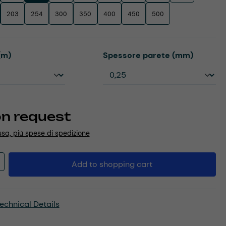
203
254
300
350
400
450
500
Select
(m)
Spessore parete (mm)
on request
usa, più spese di spedizione
Quantity: Enter the desired amount or u
Add to shopping cart
echnical Details