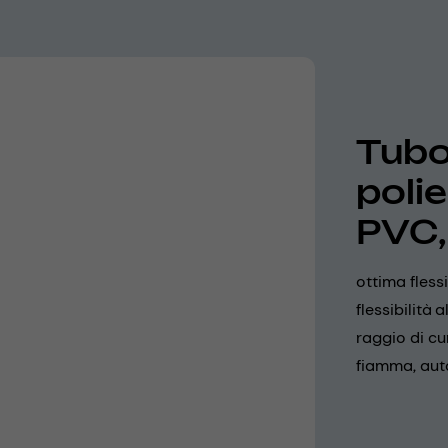
Tubo 
poli
PVC,
ottima fless
flessibilità
raggio di cu
fiamma, aut