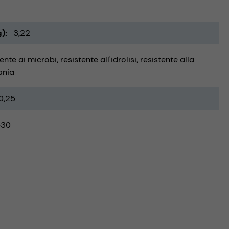
g)
3,22
tente ai microbi
resistente all'idrolisi
resistente alla
ania
0,25
-30