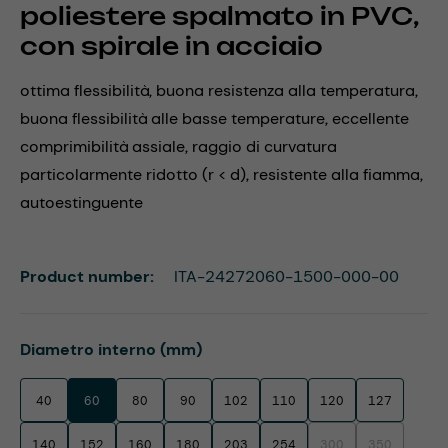
poliestere spalmato in PVC,
con spirale in acciaio
ottima flessibilità, buona resistenza alla temperatura,
buona flessibilità alle basse temperature, eccellente
comprimibilità assiale, raggio di curvatura
particolarmente ridotto (r < d), resistente alla fiamma,
autoestinguente
Product number:
ITA-24272060-1500-000-00
Select
Diametro interno (mm)
40
60
80
90
102
110
120
127
140
152
160
180
203
254
300
350