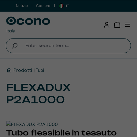
Notizie
Carriera
Vai al contenuto principale
IT
Shopping 
Prodotti
Tubi
FLEXADUX
P2A1000
Tubo flessibile in tessuto