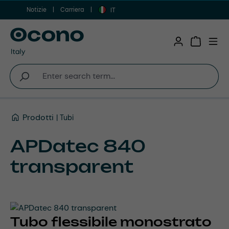
Notizie
Carriera
Vai al contenuto principale
IT
Shopping 
Prodotti
Tubi
APDatec 840
transparent
Tubo flessibile monostrato