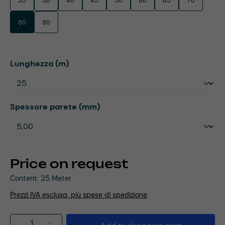
35
38
40
45
50
60
65
70
80
90
Select
Lunghezza (m)
Select
Spessore parete (mm)
Price on request
Content:
25 Meter
Prezzi IVA esclusa, più spese di spedizione
Product Quantity: Enter the desired amou