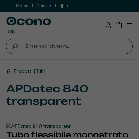
Notizie
Carriera
Vai al contenuto principale
IT
Shopping 
Prodotti
Tubi
APDatec 840
transparent
Tubo flessibile monostrato