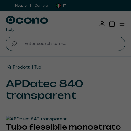
Notizie
Carriera
Vai al contenuto principale
IT
Shopping 
Prodotti
Tubi
APDatec 840
transparent
Tubo flessibile monostrato