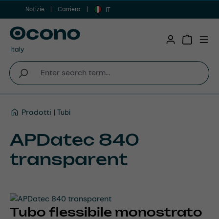
Notizie
Carriera
Vai al contenuto principale
IT
Shopping 
Prodotti
Tubi
APDatec 840
transparent
Tubo flessibile monostrato