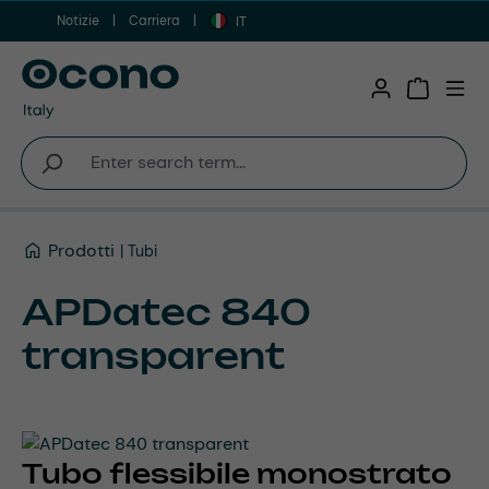
Notizie
Carriera
Vai al contenuto principale
IT
Shopping 
Prodotti
Tubi
APDatec 840
transparent
Tubo flessibile monostrato