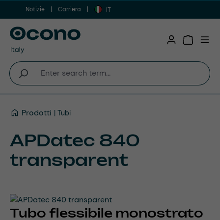
Notizie
Carriera
Vai al contenuto principale
IT
Shopping 
Prodotti
Tubi
APDatec 840
transparent
Tubo flessibile monostrato