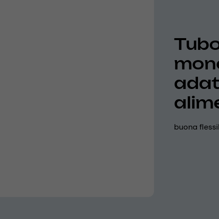
Tubo 
mono
adat
alim
buona flessi