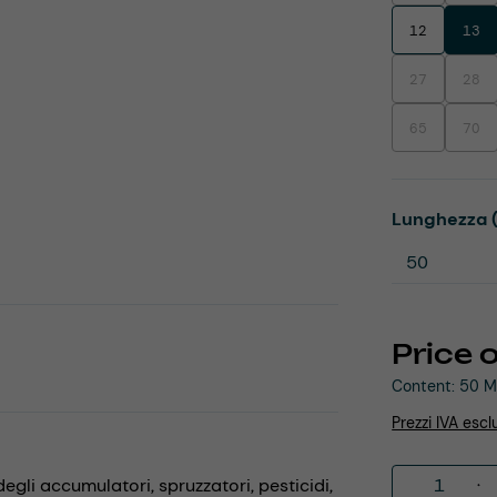
12
13
27
28
(This option is
(This
65
70
(This option is
(This
Select
Lunghezza 
Price 
Content:
50 M
Prezzi IVA escl
Product 
 degli accumulatori,
spruzzatori,
pesticidi,