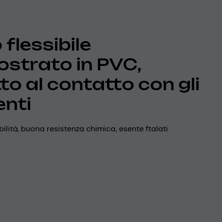
flessibile
strato in PVC,
to al contatto con gli
enti
bilità, buona resistenza chimica, esente ftalati