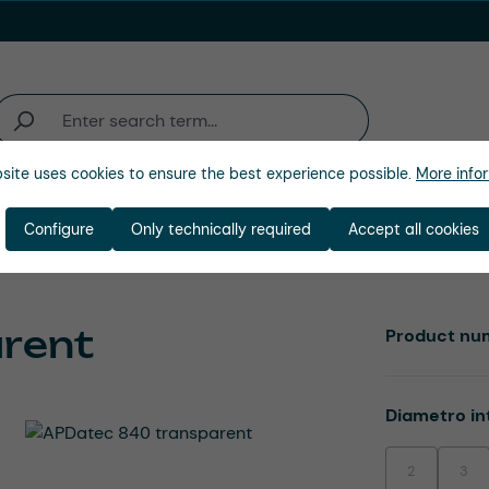
site uses cookies to ensure the best experience possible.
More infor
ienda
Configure
Only technically required
Accept all cookies
rent
Product nu
Select
Diametro in
2
3
(This option is
(This