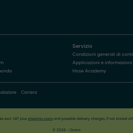
Servizio
Condizioni generali di cont
am
Applicazioni e informazioni u
mondo
Hose Academy
alazione
Carriera
ces excl. VAT plus
shipping costs
and possible delivery charges, if not stated ot
© 2026 - Ocono